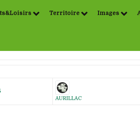
ts&Loisirs
Territoire
Images
5
AURILLAC