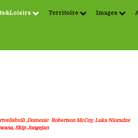
ts&Loisirs
Territoire
Images
tvelishvili ,Domenic Robertson McCoy, Luka Nioradze
wana, Skip Jongejan