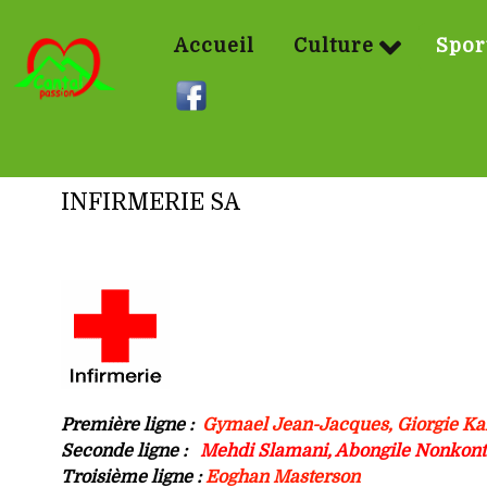
Accueil
Culture
Spor
INFIRMERIE SA
Première ligne :
Gymael Jean-Jacques, Giorgie Kar
Seconde ligne :
Mehdi Slamani, Abongile Nonkont
Troisième ligne :
Eoghan Masterson