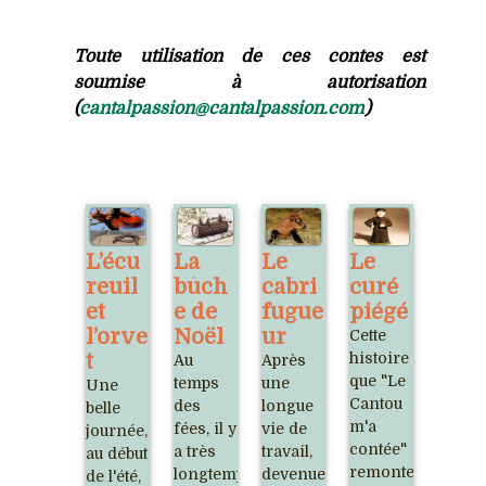
Toute utilisation de ces contes est
soumise à autorisation
(
cantalpassion@cantalpassion.com
)
L’écu
La
Le
Le
reuil
bûch
cabri
curé
et
e de
fugue
piégé
l’orve
Noël
ur
Cette
t
histoire
Au
Après
que "Le
temps
une
Une
Cantou
des
longue
belle
m'a
fées, il y
vie de
journée,
contée"
a très
travail,
au début
remonte
longtemps,
devenue
de l'été,