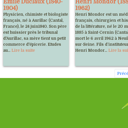
Emile Duclaux (1840-
Henri Mondor (188
1904)
1962)
Physicien, chimiste et biologiste
Henri Mondor est un méd
français, né à Aurillac (Cantal,
français, chirurgien et hi
France), le 24 juin1840. Son père
de la littérature, né le 20 
est huissier près le tribunal
1885 à Saint-Cernin (Cantal
d'Aurillac, sa mère tient un petit
mort le 6 avril 1962 à Neuil
commerce d'épicerie. Etudes
sur-Seine. Fils d’instituteur
au...
Lire la suite
Henri Mondor...
Lire la su
Préc