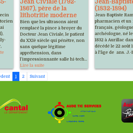
5-
Jean Civiale (1792-
Jean-Baptis
1867), père de la
(1832-1894)
lithotritie moderne
ecin
Jean-Baptiste Ram
storien
pharmacien et un 
Bien que les ultrasons aient
mai
français, géologue
remplacé la pince à broyer du
),
archéologue, né l
Docteur Jean Civiale, le patient
ly-
1832 à Aurillac dan
du XXIè siècle qui pénètre, non
,
décédé le 22 août 1
sans quelque légitime
ite
à l'âge de ans. J.-B
appréhension, dans
l’impressionnante salle hi-tech...
Lire la suite
édent
1
2
Suivant