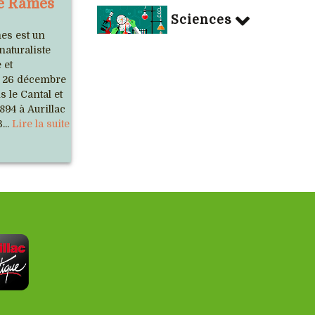
te Rames
Sciences
es est un
naturaliste
 et
e 26 décembre
s le Cantal et
894 à Aurillac
...
Lire la suite