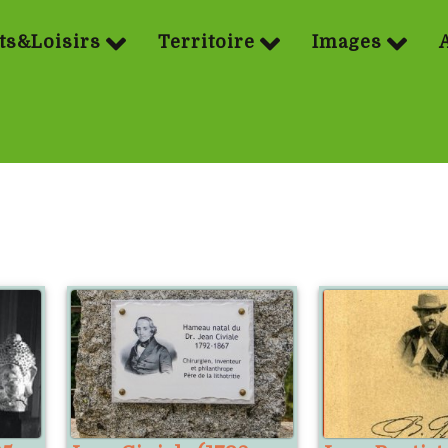
ts&Loisirs
Territoire
Images