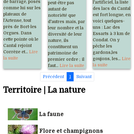
de barrage, posés
l'artificiel, la liste
peut-être pas
comme lui sur les
des lacs du Cantal
autant de
plateaux de
est fort longue, en
notoriété que
l’Artense, tout
voici quelques-
d'autres mais, par
près de Bort-les
uns : Lac des
leur nombre et la
Orgues. Dans
Essarts à 3 km de
diversité de leur
cette pointe où le
Condat. On y
nature, ils
Cantal rejoint
pêche les
constituent un
Corrèze et...
Lire
gardons,les
patrimoine de
la suite
goujons, les...
Lire
premier ordre ; il
la suite
faut...
Lire la suite
Précédent
1
Suivant
Territoire | La nature
La faune
Flore et champignons