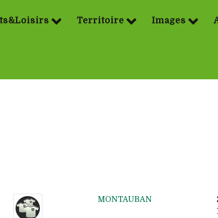
ts&Loisirs
Territoire
Images
MONTAUBAN