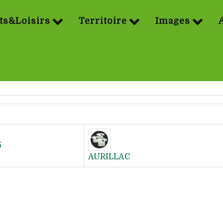
ts&Loisirs
Territoire
Images
5
AURILLAC