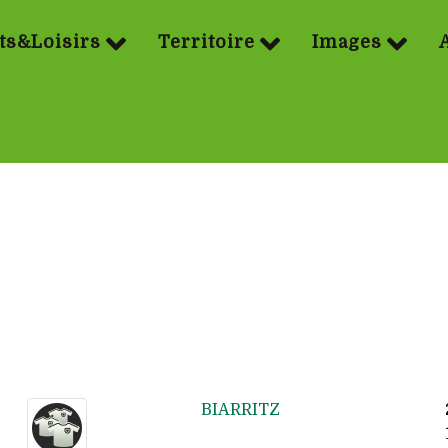
ts&Loisirs
Territoire
Images
BIARRITZ