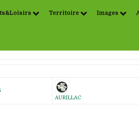
ts&Loisirs
Territoire
Images
5
AURILLAC