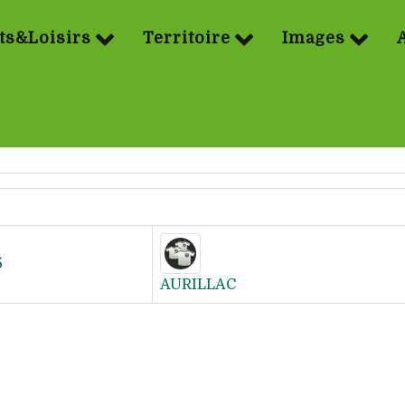
ts&Loisirs
Territoire
Images
5
AURILLAC