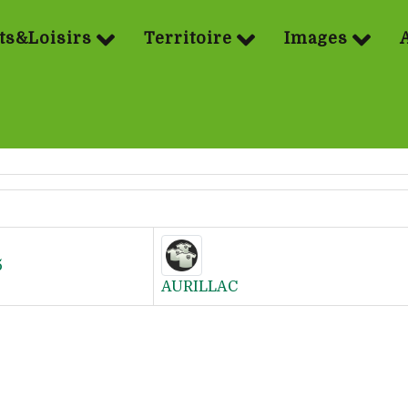
ts&Loisirs
Territoire
Images
5
AURILLAC