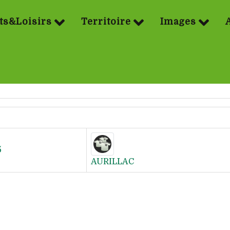
ts&Loisirs
Territoire
Images
5
AURILLAC