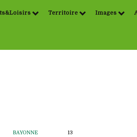
ts&Loisirs
Territoire
Images
BAYONNE
13