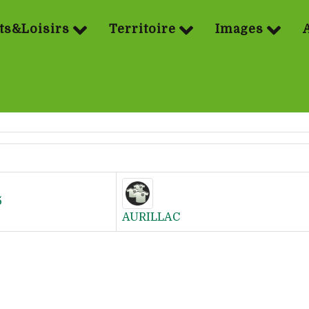
ts&Loisirs
Territoire
Images
5
AURILLAC