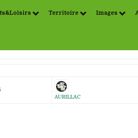
ts&Loisirs
Territoire
Images
5
AURILLAC