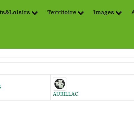
ts&Loisirs
Territoire
Images
5
AURILLAC