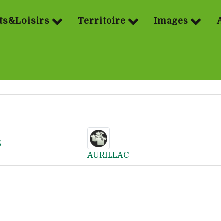
ts&Loisirs
Territoire
Images
5
AURILLAC