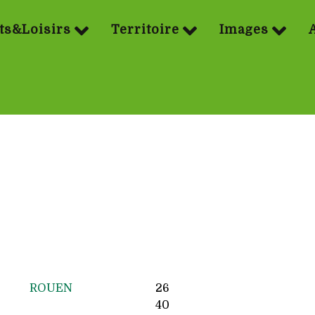
ts&Loisirs
Territoire
Images
ROUEN
26
40