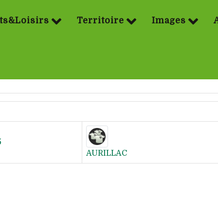
ts&Loisirs
Territoire
Images
5
AURILLAC