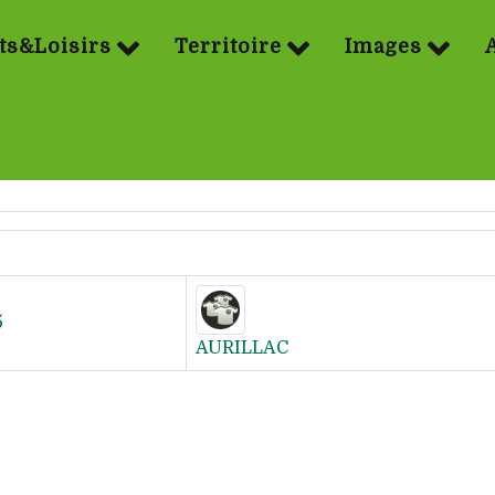
ts&Loisirs
Territoire
Images
5
AURILLAC