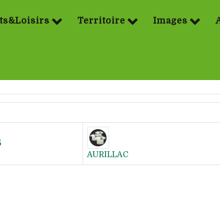
ts&Loisirs
Territoire
Images
5
AURILLAC