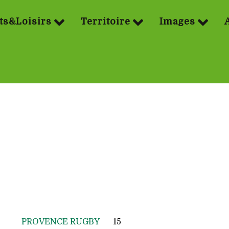
ts&Loisirs
Territoire
Images
PROVENCE RUGBY
15