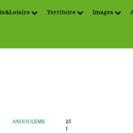
ts&Loisirs
Territoire
Images
ANGOULEME
25
1