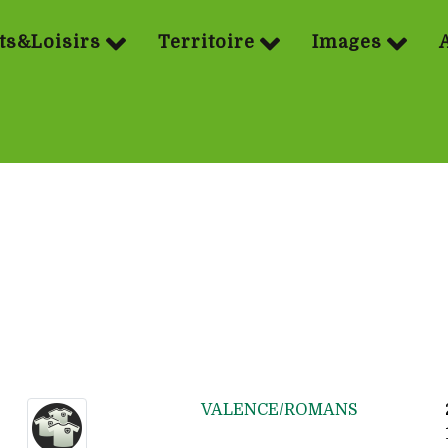
ts&Loisirs
Territoire
Images
VALENCE/ROMANS