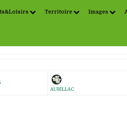
ts&Loisirs
Territoire
Images
5
AURILLAC