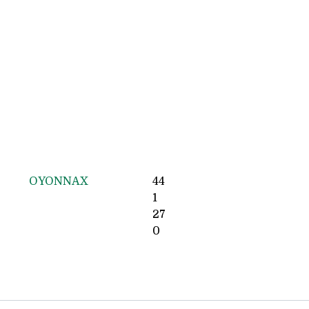
OYONNAX
44
1
27
0