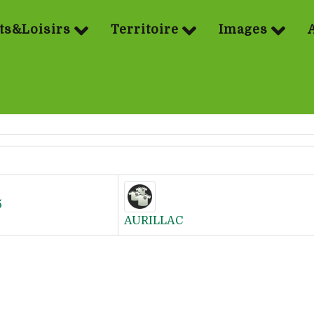
ts&Loisirs
Territoire
Images
5
AURILLAC