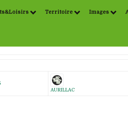
ts&Loisirs
Territoire
Images
5
AURILLAC