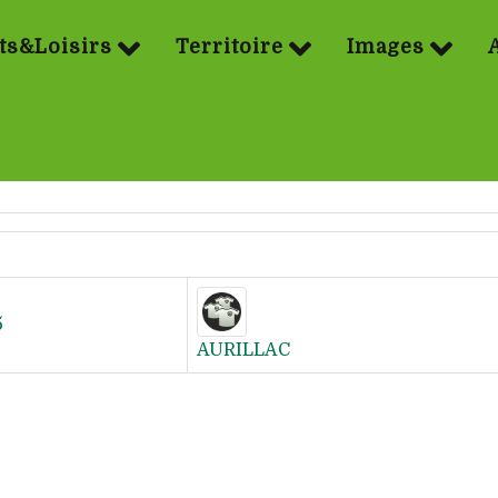
ts&Loisirs
Territoire
Images
5
AURILLAC