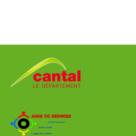
90
Né le:
20/04/1995