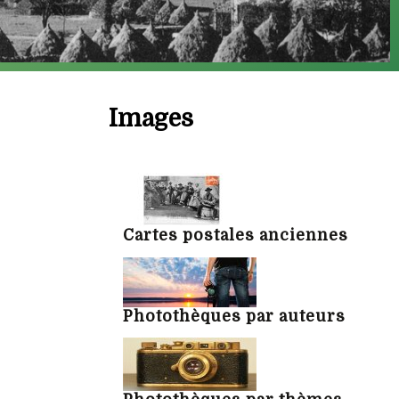
Images
Cartes postales anciennes
Photothèques par auteurs