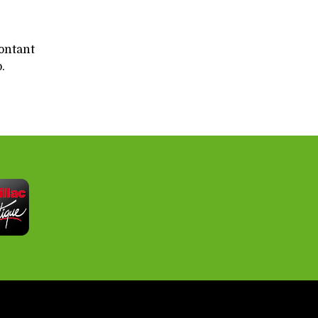
montant
.