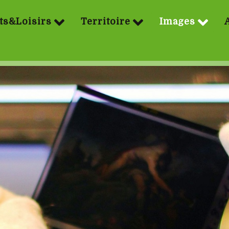
ts&Loisirs
Territoire
Images