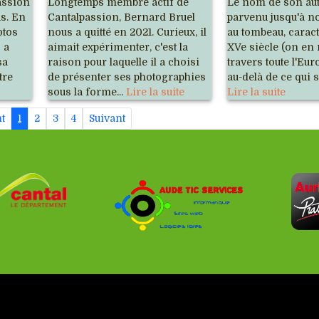
assion
Longtemps membre actif de
Le nom de son aut
us. En
Cantalpassion, Bernard Bruel
parvenu jusqu'à no
otos
nous a quitté en 2021. Curieux, il
au tombeau, caract
 a
aimait expérimenter, c'est la
XVe siècle (on en
sa
raison pour laquelle il a choisi
travers toute l'Eur
tre
de présenter ses photographies
au-delà de ce qui se
sous la forme...
Lire la suite
Lire la suite
t
1
2
3
4
Suivant