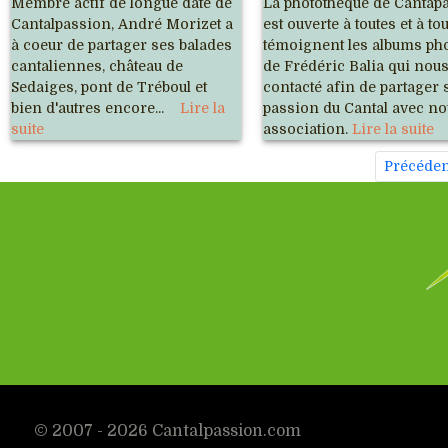
Membre actif de longue date de
La photothèque de Cantap
Cantalpassion, André Morizet a
est ouverte à toutes et à to
à coeur de partager ses balades
témoignent les albums ph
cantaliennes, château de
de Frédéric Balia qui nous
Sedaiges, pont de Tréboul et
contacté afin de partager 
bien d'autres encore...
Lire la
passion du Cantal avec no
suite
association.
Lire la suite
Précéden
© 2007 - 2026 Cantalpassion.com