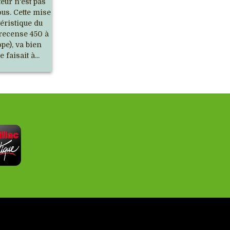
eur n'est pas
us. Cette mise
éristique du
 recense 450 à
ope), va bien
 faisait à...