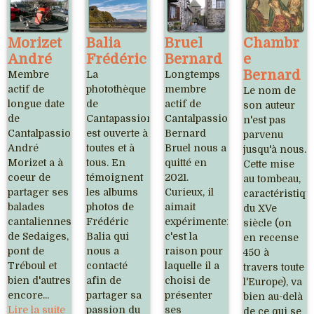
Morizet
Balia
Bruel
Chambr
André
Frédéric
Bernard
e
Bernard
Membre
La
Longtemps
actif de
photothèque
membre
Le nom de
longue date
de
actif de
son auteur
de
Cantapassion
Cantalpassion,
n'est pas
Cantalpassion,
est ouverte à
Bernard
parvenu
André
toutes et à
Bruel nous a
jusqu'à nous.
Morizet a à
tous. En
quitté en
Cette mise
coeur de
témoignent
2021.
au tombeau,
partager ses
les albums
Curieux, il
caractéristiqu
balades
photos de
aimait
du XVe
cantaliennes, château
Frédéric
expérimenter,
siècle (on
de Sedaiges,
Balia qui
c'est la
en recense
pont de
nous a
raison pour
450 à
Tréboul et
contacté
laquelle il a
travers toute
bien d'autres
afin de
choisi de
l'Europe), va
encore...
partager sa
présenter
bien au-delà
Lire la suite
passion du
ses
de ce qui se