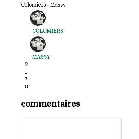
Colomiers - Massy
COLOMIERS
MASSY
31
1
7
0
commentaires