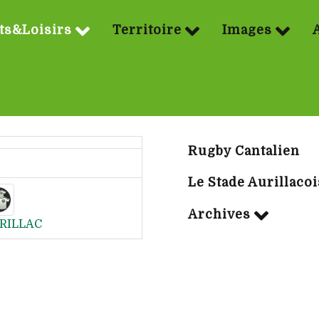
ts&Loisirs
Territoire
Images
Sport | Rubriq
Rugby Cantalien
Le Stade Aurillacoi
Archives
RILLAC