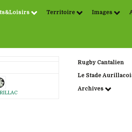
ts&Loisirs
Territoire
Images
Sport | Rubriq
Rugby Cantalien
Le Stade Aurillacoi
Archives
RILLAC