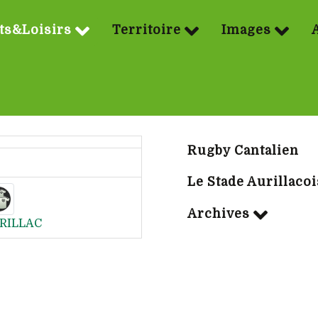
ts&Loisirs
Territoire
Images
Sport | Rubriq
Rugby Cantalien
Le Stade Aurillacoi
Archives
RILLAC