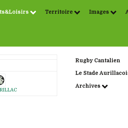
ts&Loisirs
Territoire
Images
Sport | Rubriq
Rugby Cantalien
Le Stade Aurillacoi
Archives
RILLAC