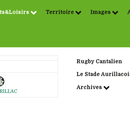
ts&Loisirs
Territoire
Images
Sport | Rubriq
Rugby Cantalien
Le Stade Aurillacoi
Archives
RILLAC