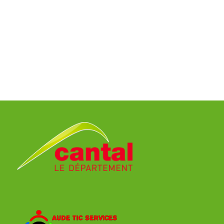
Classement
Victoire
Défaites
Equipes
1
AURILLAC
0
0