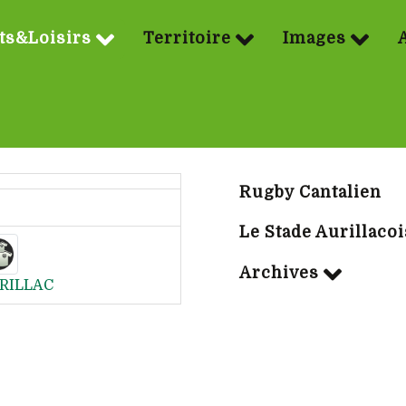
ts&Loisirs
Territoire
Images
Sport | Rubriq
Rugby Cantalien
Le Stade Aurillacoi
Archives
RILLAC