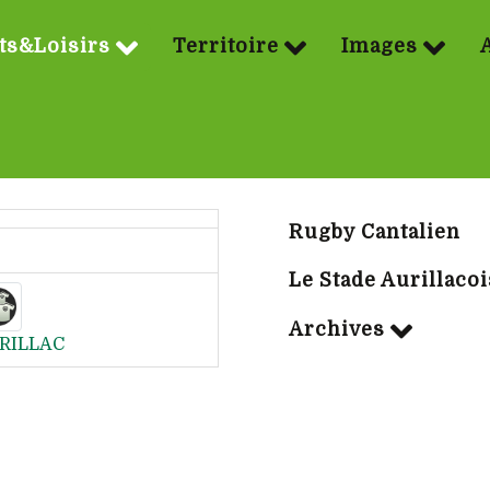
ts&Loisirs
Territoire
Images
Sport | Rubriq
Rugby Cantalien
Le Stade Aurillacoi
Archives
RILLAC