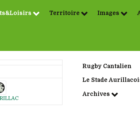
ts&Loisirs
Territoire
Images
Sport | Rubriq
Rugby Cantalien
Le Stade Aurillacoi
Archives
RILLAC