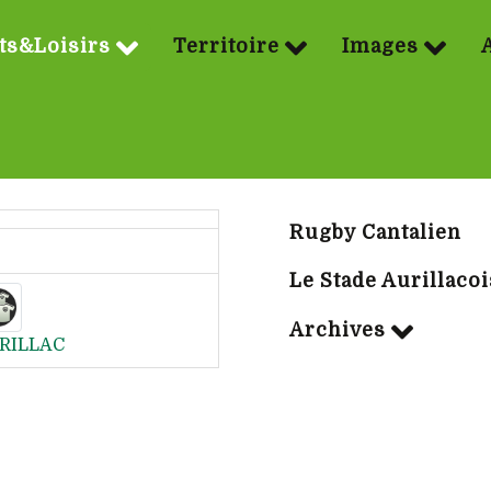
ts&Loisirs
Territoire
Images
Sport | Rubriq
Rugby Cantalien
Le Stade Aurillacoi
Archives
RILLAC