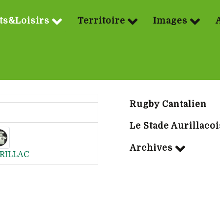
ts&Loisirs
Territoire
Images
Sport | Rubriq
Rugby Cantalien
Le Stade Aurillacoi
Archives
RILLAC