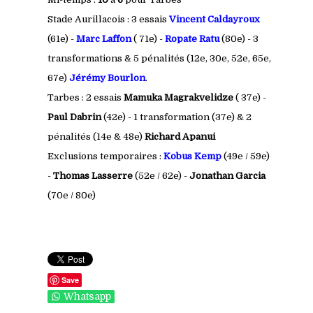
Stade Aurillacois : 3 essais
Vincent Caldayroux
(61e) -
Marc Laffon
( 71e) -
Ropate Ratu
(80e) - 3
transformations & 5 pénalités (12e, 30e, 52e, 65e,
67e)
Jérémy Bourlon
.
Tarbes : 2 essais
Mamuka Magrakvelidze
( 37e) -
Paul Dabrin
(42e) - 1 transformation (37e) & 2
pénalités (14e & 48e)
Richard Apanui
Exclusions temporaires :
Kobus Kemp
(49e / 59e)
-
Thomas Lasserre
(52e / 62e) -
Jonathan Garcia
(70e / 80e)
Save
Whatsapp