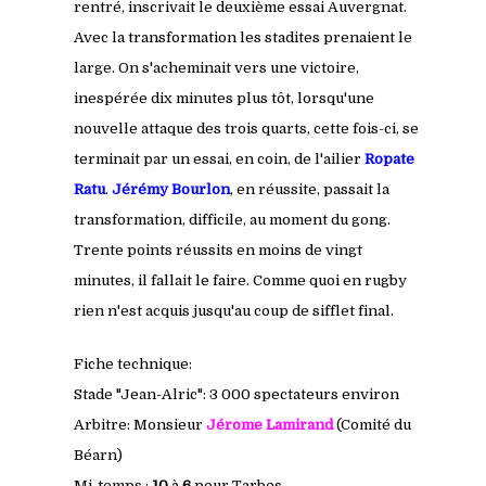
rentré, inscrivait le deuxième essai Auvergnat.
Avec la transformation les stadites prenaient le
large. On s'acheminait vers une victoire,
inespérée dix minutes plus tôt, lorsqu'une
nouvelle attaque des trois quarts, cette fois-ci, se
terminait par un essai, en coin, de l'ailier
Ropate
Ratu
.
Jérémy Bourlon
, en réussite, passait la
transformation, difficile, au moment du gong.
Trente points réussits en moins de vingt
minutes, il fallait le faire. Comme quoi en rugby
rien n'est acquis jusqu'au coup de sifflet final.
Fiche technique:
Stade "Jean-Alric": 3 000 spectateurs environ
Arbitre: Monsieur
Jérôme Lamirand
(Comité du
Béarn)
Mi-temps :
10
à
6
pour Tarbes