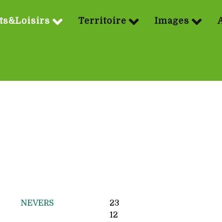
ts&Loisirs
Territoire
Images
NEVERS
23
12