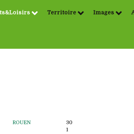
ts&Loisirs
Territoire
Images
ROUEN
30
1