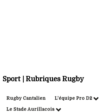
07/07/2004
Particip:
13
Tps jeu mn:
732
Essais:
1
Cjaune:
1
Sport | Rubriques Rugby
Rugby Cantalien
L'équipe Pro D2
Le Stade Aurillacois