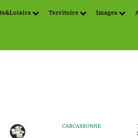
ts&Loisirs
Territoire
Images
CARCASSONNE